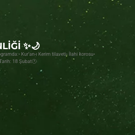
LİĞİ ✨🌙
amda:• Kur’an-ı Kerim tilaveti• İlahi korosu•
Tarih: 18 Şubat🕐