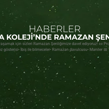
HABERLER
A KOLEJİ’NDE RAMAZAN ŞEN
aşamak için sizleri Ramazan Şenliğimize davet ediyoruz! 📜 Progr
z gösterisi• İbiş ile bilmeceler• Ramazan davulcusu• Maniler 📅 