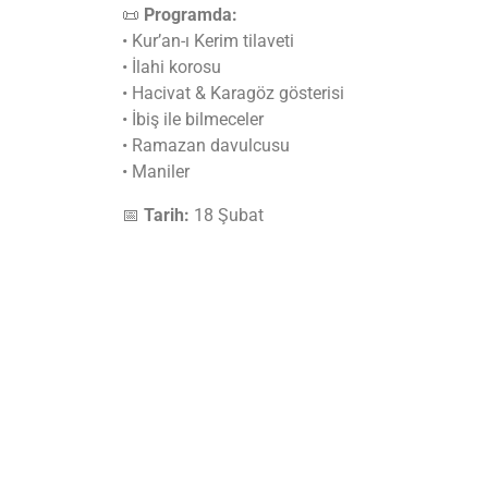
📜
Programda:
• Kur’an-ı Kerim tilaveti
• İlahi korosu
• Hacivat & Karagöz gösterisi
• İbiş ile bilmeceler
• Ramazan davulcusu
• Maniler
📅
Tarih:
18 Şubat
🕐
Saat:
13.00
📍
Yer:
Aksa Koleji
Geleneklerimizin neşesi, Ramazan’ın bereketi ve b
Şubat 12, 2026
Aksa Koleji Haberleri