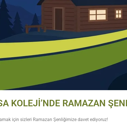
SA KOLEJİ’NDE RAMAZAN ŞENL
amak için sizleri Ramazan Şenliğimize davet ediyoruz!