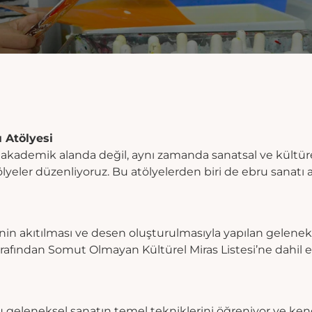
ı Atölyesi
e akademik alanda değil, aynı zamanda sanatsal ve kültür
tölyeler düzenliyoruz. Bu atölyelerden biri de ebru sanatı 
nin akıtılması ve desen oluşturulmasıyla yapılan geleneksel
fından Somut Olmayan Kültürel Miras Listesi’ne dahil ed
u geleneksel sanatın temel tekniklerini öğreniyor ve ken