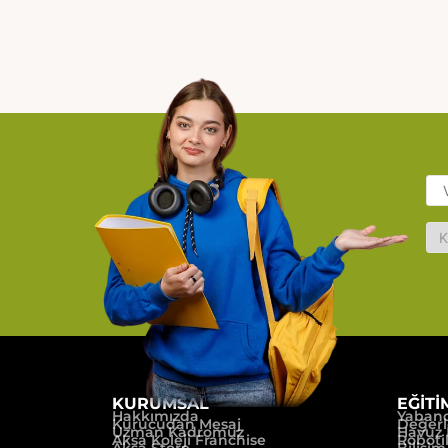
KURUMSAL
EĞİTİ
Hakkımızda
Yabancı
Kurucudan Mesaj
Değerl
Uzman Kadromuz
Havuz 
Aksa Koleji Franchise
Roboti