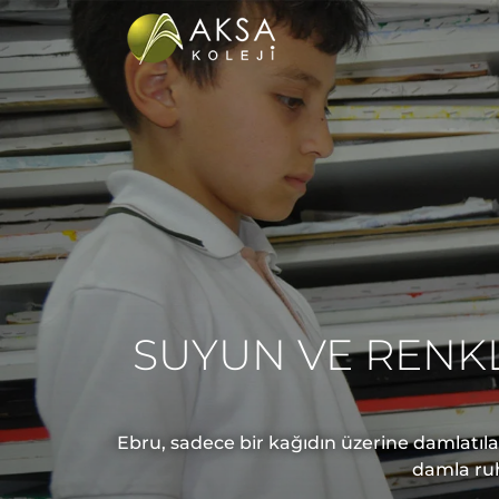
SUYUN VE RENK
Ebru, sadece bir kağıdın üzerine damlatıla
damla ruh