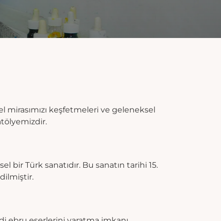
el mirasımızı keşfetmeleri ve geleneksel
atölyemizdir.
 bir Türk sanatıdır. Bu sanatın tarihi 15.
ilmiştir.
di ebru eserlerini yaratma imkanı