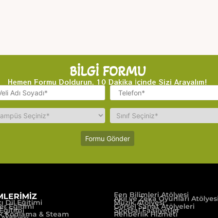
BİLGİ FORMU
Hemen Formu Doldurun, 10 Dakika İçinde Sizi Arayalım!
Fen Bilimleri Atölyesi
MLERİMİZ
Akıl ve Zeka Oyunları Atölyes
 Dil Eğitimi
Müzik Atölyesi
er Eğitimi
Görsel Sanat Atölyeleri
Eğitimi
Sporsal Faaliyetler
k Kodlama & Steam
Rehberlik Hizmeti