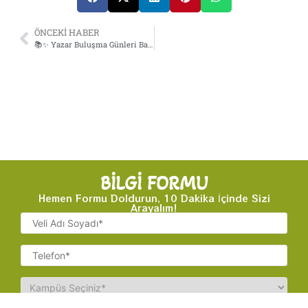
ÖNCEKİ HABER
📚✨ Yazar Buluşma Günleri Başlıyor! ✨📚
BİLGİ FORMU
Hemen Formu Doldurun, 10 Dakika İçinde Sizi
Arayalım!