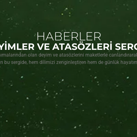
HABERLER
YİMLER VE ATASÖZLERİ SERG
ımalarından olan deyim ve atasözlerini maketlerle canlandırarak
arı bu sergide, hem dilimizi zenginleştiren hem de günlük hayatım