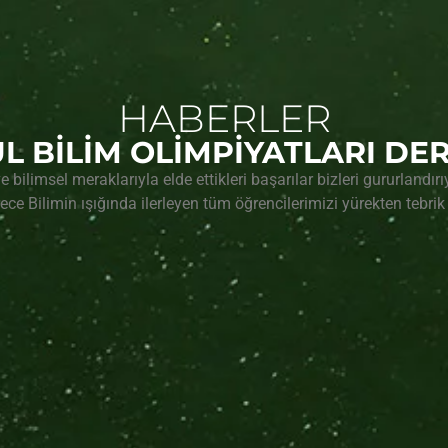
HABERLER
L BİLİM OLİMPİYATLARI DE
e bilimsel meraklarıyla elde ettikleri başarılar bizleri gururlandı
ece Bilimin ışığında ilerleyen tüm öğrencilerimizi yürekten tebrik 