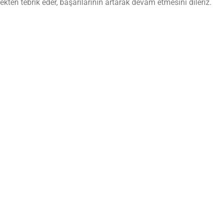
ekten tebrik eder, başarılarının artarak devam etmesini dileriz.
BİLGİ FORMU
Hemen Formu Doldurun, 10 Dakika İçinde Sizi Arayalım!